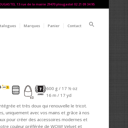
LOUGASTEL 13 rue de la mairie 29470 plougastel 02 21 09 34 95
talogues
Marques
Panier
Contact
600 g / 17 ½ oz
16 m / 17 yd
ntégrée et très doux qui renouvelle le tricot.
les, uniquement avec vos mains et grâce à nos
iaux pour créer des accessoires modernes et
 votre couleur préférée de WOW! Velvet et