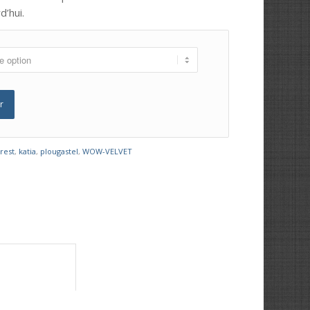
d’hui.
r
rest
,
katia
,
plougastel
,
WOW-VELVET
	Informations complémentaires					