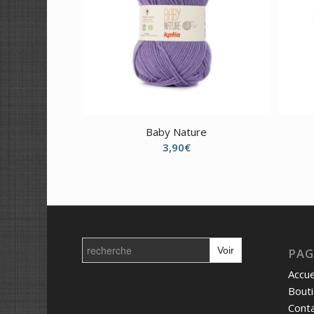
Baby Nature
3,90
€
Search
for:
PAG
Accue
Bout
Cont