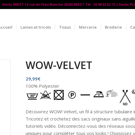
Déclic BREST 12 rue de l'Eau Blanche 29200 BREST Tél : 02 98 02 62 72 | Declic P
Accueil
Laines et tricots
Tissus
Mercerie
Broderie
Ca
WOW-VELVET
29,99
€
100% Polyester
Découvrez WOW! Velvet, un fil à structure tubulaire i
Tricotez et crochetez des sacs originaux sans aiguil
tutoriels vidéo. Déconnectez-vous des réseaux soc
uniques pour compléter tous vos looks ! Choisissez