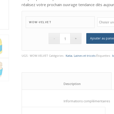
réalisez votre prochain ouvrage tendance dès aujour
WOW-VELVET
Ajouter au panie
UGS :
WOW-VELVET
Catégories :
Katia
,
Laines et tricots
Étiquettes :
b
						Description					
					