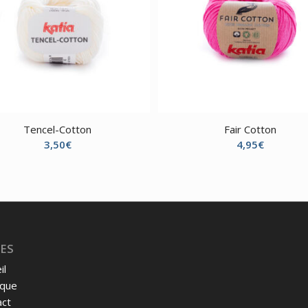
Tencel-Cotton
Fair Cotton
3,50
€
4,95
€
ES
il
ique
act