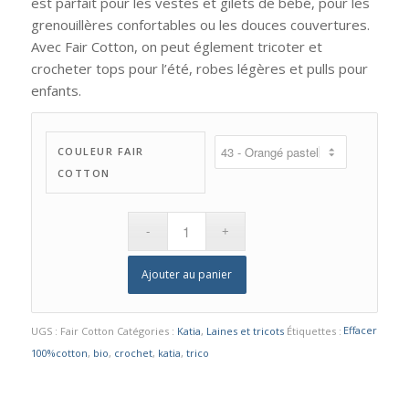
est parfait pour les vestes et gilets de bébé, pour les
grenouillères confortables ou les douces couvertures.
Avec Fair Cotton, on peut églement tricoter et
crocheter tops pour l’été, robes légères et pulls pour
enfants.
COULEUR FAIR
COTTON
Ajouter au panier
Effacer
UGS :
Fair Cotton
Catégories :
Katia
,
Laines et tricots
Étiquettes :
100%cotton
,
bio
,
crochet
,
katia
,
trico