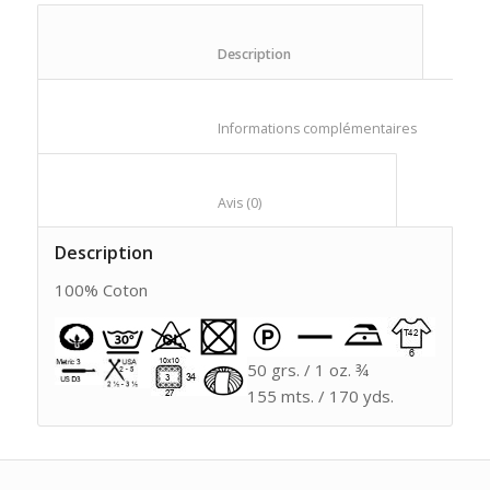
						Description					
						Informations compl
						Avis (0)					
Description
100% Coton
50 grs. / 1 oz. ¾
155 mts. / 170 yds.