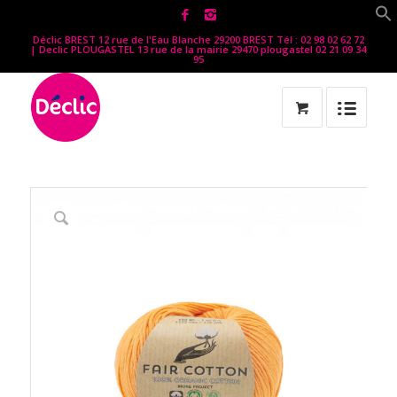
Déclic BREST 12 rue de l'Eau Blanche 29200 BREST Tél : 02 98 02 62 72
| Declic PLOUGASTEL 13 rue de la mairie 29470 plougastel 02 21 09 34
95