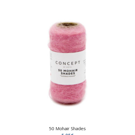
les
produits
en
ordre
ascendant
50 Mohair Shades