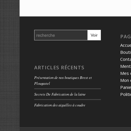
Search
for:
PAG
Accue
Bout
Cont
Menti
ARTICLES RÉCENTS
Mes 
Présentation de nos boutiques Brest et
Mon 
Plougastel
Panie
Polit
Secrets De Fabrication de la laine
Fabrication des aiguilles à coudre