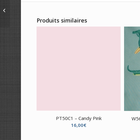
A-1434-LE
Produits similaires
PT50C1 – Candy Pink
W56
16,00
€