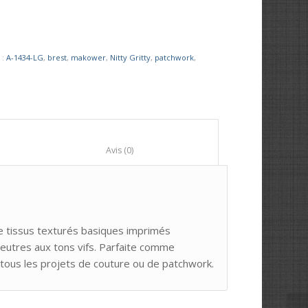
 :
A-1434-LG
,
brest
,
makower
,
Nitty Gritty
,
patchwork
,
						Avis (0)					
de tissus texturés basiques imprimés
neutres aux tons vifs. Parfaite comme
 tous les projets de couture ou de patchwork.