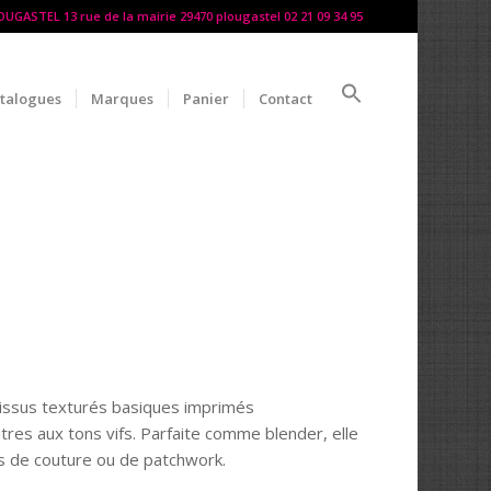
LOUGASTEL 13 rue de la mairie 29470 plougastel 02 21 09 34 95
talogues
Marques
Panier
Contact
 tissus texturés basiques imprimés
tres aux tons vifs. Parfaite comme blender, elle
ts de couture ou de patchwork.