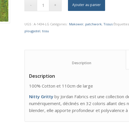
Ajouter au panier
UGS :
A-1434-LG
Catégories :
Makower
,
patchwork
,
Tissus
Étiquettes
plougastel
,
tissu
						Description					
Description
100% Cotton et 110cm de large
Nitty Gritty
by Jordan Fabrics est une collection 
numériquement, déclinés en 32 coloris allant des 
blender, elle apporte profondeur et polyvalence à