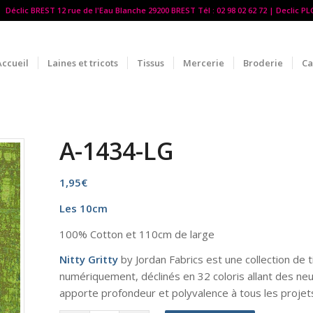
Déclic BREST 12 rue de l'Eau Blanche 29200 BREST Tél : 02 98 02 62 72 | Declic P
Accueil
Laines et tricots
Tissus
Mercerie
Broderie
Ca
A-1434-LG
1,95
€
Les 10cm
100% Cotton et 110cm de large
Nitty Gritty
by Jordan Fabrics est une collection de
numériquement, déclinés en 32 coloris allant des neu
apporte profondeur et polyvalence à tous les proje