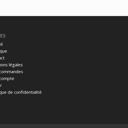
ES
il
ique
act
ons légales
commandes
compte
r
ique de confidentialité