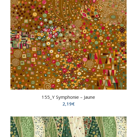
155_Y Symphonie – Jaune
2,19
€