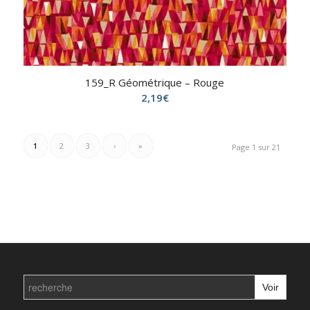
159_R Géométrique – Rouge
2,19
€
1
2
3
›
»
Page 1 sur 21
Search
for: