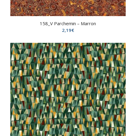
158_V Parchemin – Marron
2,19
€