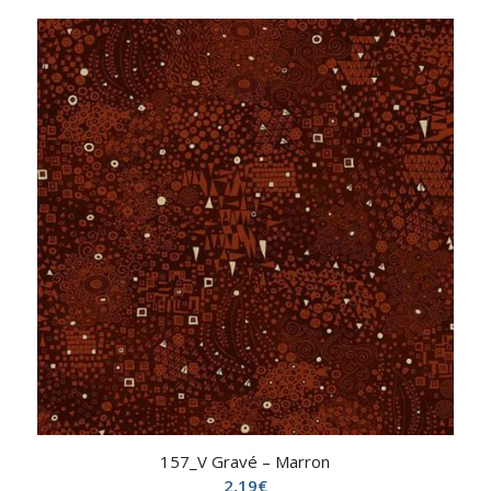
157_V Gravé – Marron
2,19
€