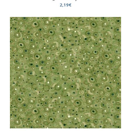
2,19
€