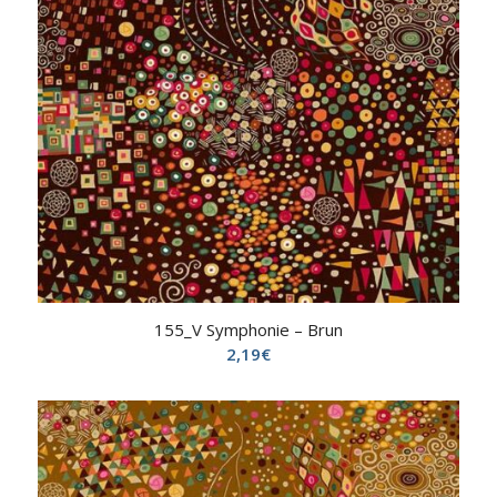
155_V Symphonie – Brun
2,19
€