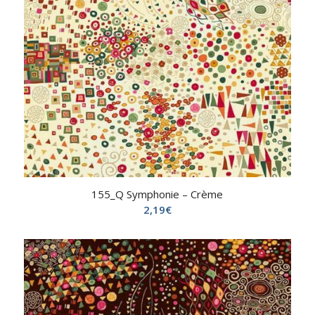
155_Q Symphonie – Crème
2,19
€