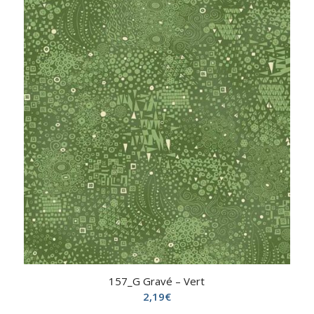
157_G Gravé – Vert
2,19
€