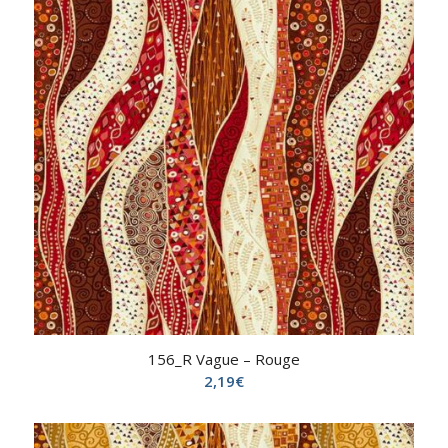
156_R Vague – Rouge
2,19
€