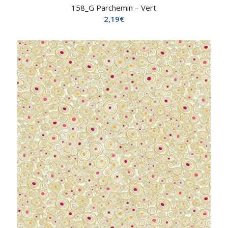
158_G Parchemin – Vert
2,19
€