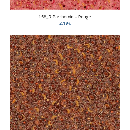
158_R Parchemin – Rouge
2,19
€