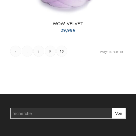
WOW-VELVET
29,99
€
«
‹
8
9
10
Page 10 sur 10
Search
for: