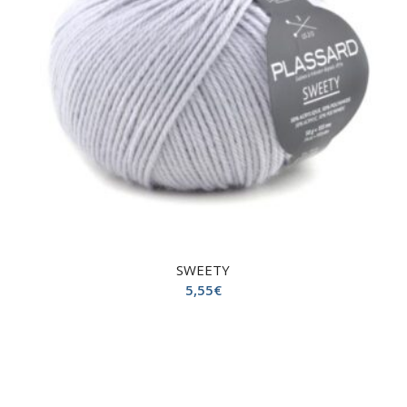
SWEETY
5,55
€