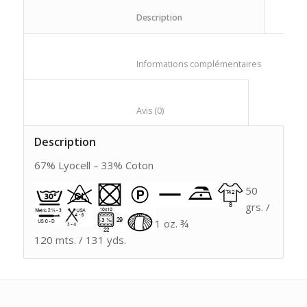
						Description					
						Informations compl
						Avis (0)					
Description
67% Lyocell – 33% Coton
50
grs. /
1 oz. ¾
120 mts. / 131 yds.