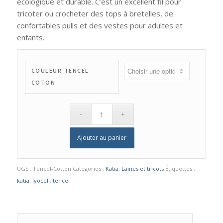
écologique et durable. C’est un excellent fil pour
tricoter ou crocheter des tops à bretelles, de
confortables pulls et des vestes pour adultes et
enfants.
COULEUR TENCEL
COTON
Ajouter au panier
UGS :
Tencel-Cotton
Catégories :
Katia
,
Laines et tricots
Étiquettes :
katia
,
lyocell
,
tencel