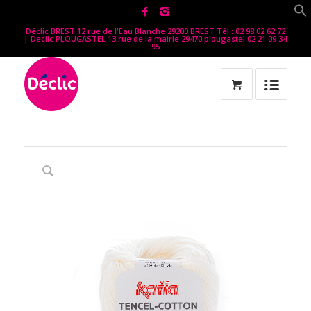
Déclic BREST 12 rue de l'Eau Blanche 29200 BREST Tél : 02 98 02 62 72
| Declic PLOUGASTEL 13 rue de la mairie 29470 plougastel 02 21 09 34
95