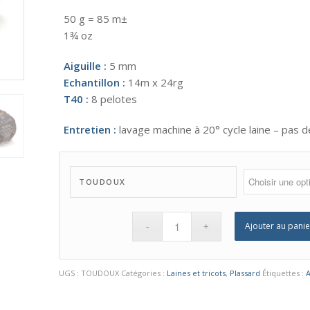
50 g = 85 m±
1¾ oz
Aiguille :
5 mm
Echantillon :
14m x 24rg
T40 :
8 pelotes
Entretien :
lavage machine à 20° cycle laine – pas 
TOUDOUX
Ajouter au panie
UGS :
TOUDOUX
Catégories :
Laines et tricots
,
Plassard
Étiquettes :