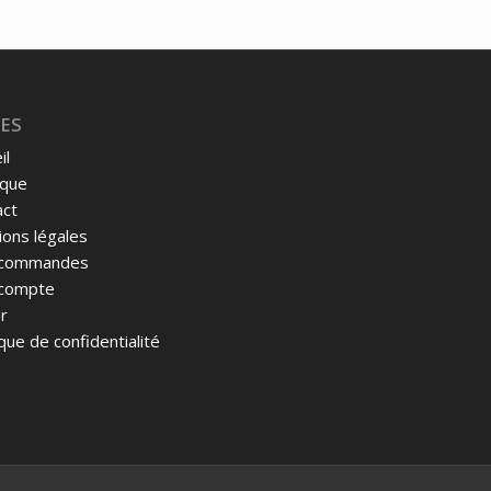
ES
il
ique
act
ons légales
commandes
compte
r
ique de confidentialité