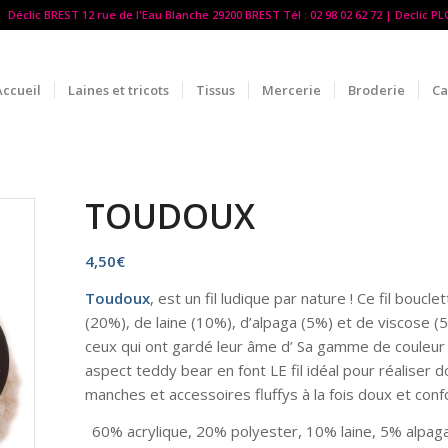
Déclic BREST 12 rue de l'Eau Blanche 29200 BREST Tél : 02 98 02 62 72 | Declic P
Accueil
Laines et tricots
Tissus
Mercerie
Broderie
Ca
TOUDOUX
4,50
€
Toudoux
, est un fil ludique par nature ! Ce fil bou
(20%), de laine (10%), d’alpaga (5%) et de viscose (
ceux qui ont gardé leur âme d’ Sa gamme de couleur
aspect teddy bear en font LE fil idéal pour réaliser 
manches et accessoires fluffys à la fois doux et conf
60% acrylique, 20% polyester, 10% laine, 5% alpag