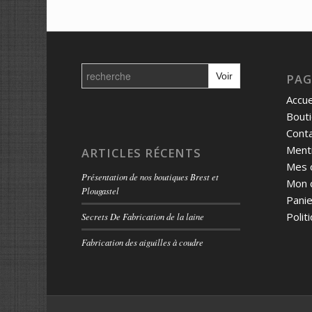
Search
for:
PAG
Accue
Bout
Cont
Menti
ARTICLES RÉCENTS
Mes 
Présentation de nos boutiques Brest et
Mon 
Plougastel
Panie
Polit
Secrets De Fabrication de la laine
Fabrication des aiguilles à coudre