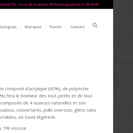
LOUGASTEL 13 rue de la mairie 29470 plougastel 02 21 09 34 95
talogues
Marques
Panier
Contact
clette composé d’acrylique (60%), de polyester
5%) fera le bonheur des tout-petits et de tout
 composée de 4 nuances naturelles et son
doudous, couvertures, pulls oversize, gilets sans
ortables, en toute légèreté.
a, 5% viscose