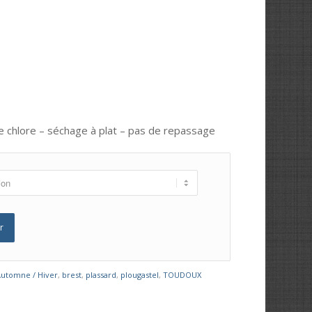
de chlore – séchage à plat – pas de repassage
r
Automne / Hiver
,
brest
,
plassard
,
plougastel
,
TOUDOUX