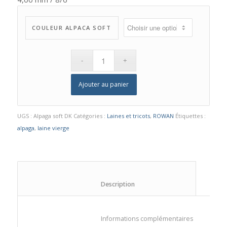
COULEUR ALPACA SOFT
Ajouter au panier
UGS :
Alpaga soft DK
Catégories :
Laines et tricots
,
ROWAN
Étiquettes :
alpaga
,
laine vierge
						Description					
						Informations compl