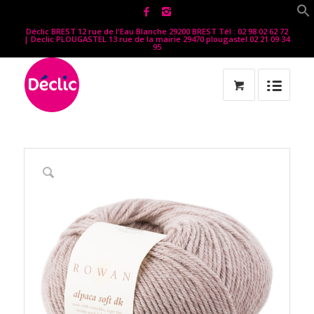
Déclic BREST 12 rue de l'Eau Blanche 29200 BREST Tél : 02 98 02 62 72
| Declic PLOUGASTEL 13 rue de la mairie 29470 plougastel 02 21 09 34
95