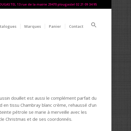
LOUGASTEL 13 rue de la mairie 29470 plougastel 02 21 09 34 95
talogues
Marques
Panier
Contact
ussin douillet est aussi le complément parfait du
ond en tissu Chambray blanc crème, rehaussé d’un
 teinte pétrole se marie à merveille avec les
tle Christmas et de ses coordonnés.