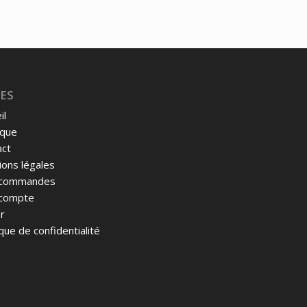
ES
il
ique
act
ons légales
commandes
compte
r
ique de confidentialité