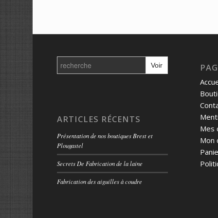
Search
for:
PAG
Accue
Bout
Cont
Menti
ARTICLES RÉCENTS
Mes 
Présentation de nos boutiques Brest et
Mon 
Plougastel
Panie
Polit
Secrets De Fabrication de la laine
Fabrication des aiguilles à coudre