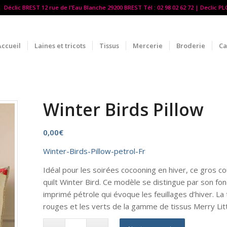
Déclic BREST 12 rue de l'Eau Blanche 29200 BREST Tél : 02 98 02 62 72 | Declic P
Accueil
Laines et tricots
Tissus
Mercerie
Broderie
Ca
Winter Birds Pillow
0,00
€
Winter-Birds-Pillow-petrol-Fr
Idéal pour les soirées cocooning en hiver, ce gros co
quilt Winter Bird. Ce modèle se distingue par son f
imprimé pétrole qui évoque les feuillages d’hiver. La
rouges et les verts de la gamme de tissus Merry Lit