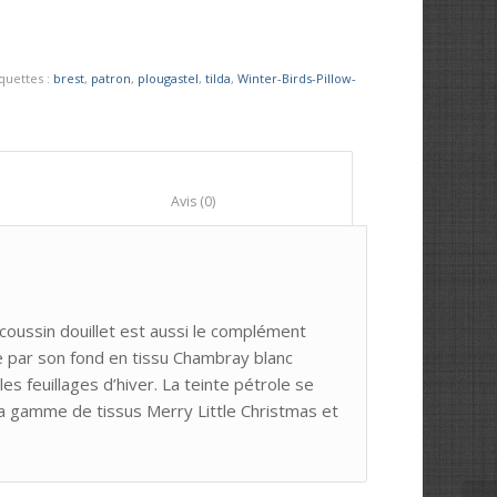
iquettes :
brest
,
patron
,
plougastel
,
tilda
,
Winter-Birds-Pillow-
						Avis (0)					
 coussin douillet est aussi le complément
ue par son fond en tissu Chambray blanc
s feuillages d’hiver. La teinte pétrole se
 la gamme de tissus Merry Little Christmas et