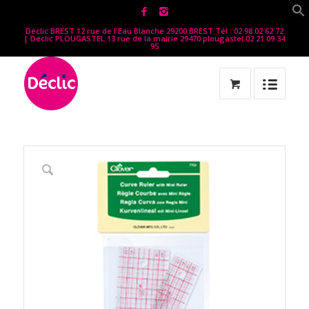
Déclic BREST 12 rue de l'Eau Blanche 29200 BREST Tél : 02 98 02 62 72
| Declic PLOUGASTEL 13 rue de la mairie 29470 plougastel 02 21 09 34
95