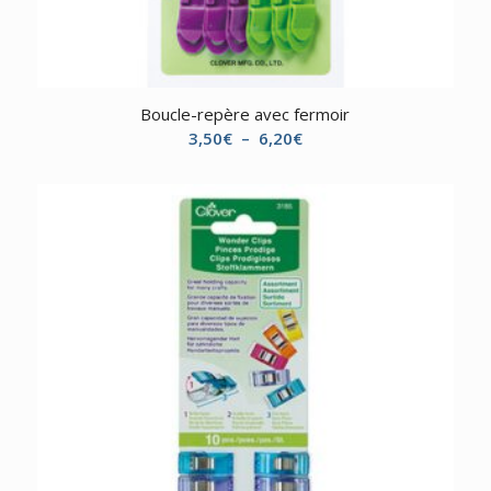
Boucle-repère avec fermoir
Plage
3,50
€
–
6,20
€
de
prix :
3,50€
à
6,20€