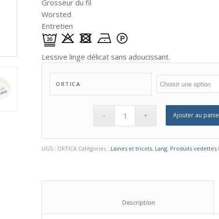
Grosseur du fil
Worsted
Entretien
Lessive linge délicat sans adoucissant.
ORTICA
Ajouter au panie
UGS :
ORTICA
Catégories :
Laines et tricots
,
Lang
,
Produits vedettes
						Description					