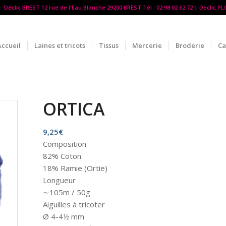
Déclic BREST 12 rue de l'Eau Blanche 29200 BREST Tél : 02 98 02 62 72 | Declic P
Accueil
Laines et tricots
Tissus
Mercerie
Broderie
Ca
ORTICA
9,25
€
Composition
82% Coton
18% Ramie (Ortie)
Longueur
∼105m / 50g
Aiguilles à tricoter
Ø 4-4½ mm