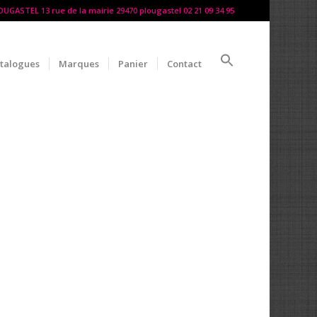
LOUGASTEL 13 rue de la mairie 29470 plougastel 02 21 09 34 95
talogues
Marques
Panier
Contact