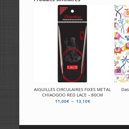
AIGUILLES CIRCULAIRES FIXES METAL
Das
CHIAOGOO RED LACE – 80CM
Plage
11,00
€
–
13,10
€
de
prix :
11,00€
à