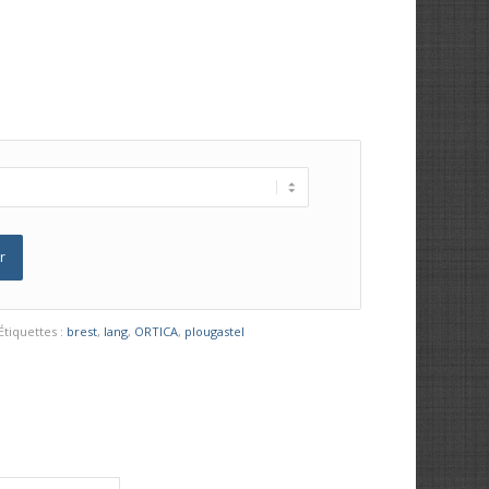
r
Étiquettes :
brest
,
lang
,
ORTICA
,
plougastel