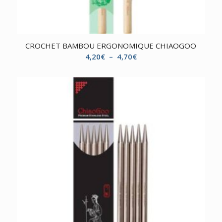
CROCHET BAMBOU ERGONOMIQUE CHIAOGOO
Plage
4,20
€
–
4,70
€
de
prix :
4,20€
à
4,70€