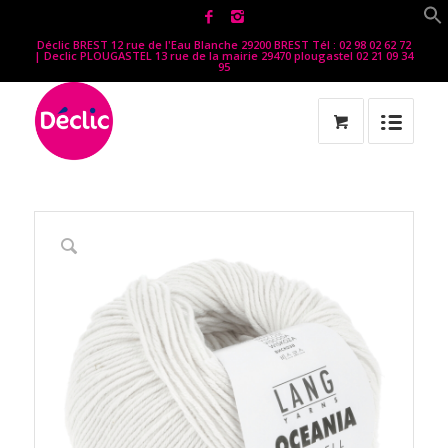
Déclic BREST 12 rue de l'Eau Blanche 29200 BREST Tél : 02 98 02 62 72
| Declic PLOUGASTEL 13 rue de la mairie 29470 plougastel 02 21 09 34
95