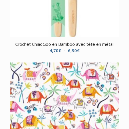
Crochet ChiaoGoo en Bamboo avec tête en métal
Plage
4,70
€
–
6,30
€
de
prix :
4,70€
à
6,30€