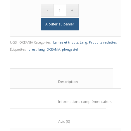
Ajouter au panier
UGS :
OCEANIA
Catégories :
Laines et tricots
,
Lang
,
Produits vedettes
Étiquettes :
brest
,
lang
,
OCEANIA
,
plougastel
						Description					
						Informations compl
						Avis (0)					