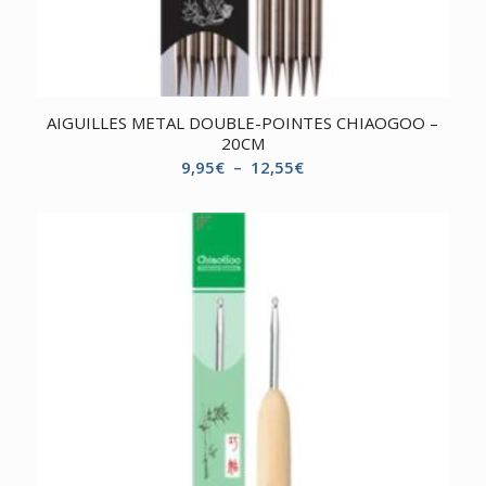
AIGUILLES METAL DOUBLE-POINTES CHIAOGOO –
20CM
Plage
9,95
€
–
12,55
€
de
prix :
9,95€
à
12,55€