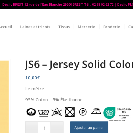
Déclic BREST 12 rue de l'Eau Blanche 29200 BREST Tél : 02 98 02 62 72 | Declic P
Accueil
Laines et tricots
Tissus
Mercerie
Broderie
Ca
JS6 – Jersey Solid Col
10,00
€
Le mètre
95% Coton – 5% Élasthanne
Ajouter au panier