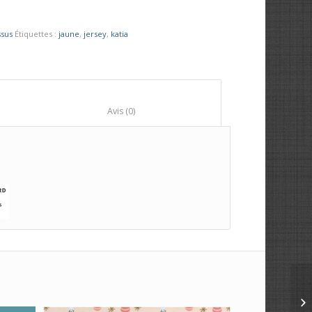
ssus
Étiquettes :
jaune
,
jersey
,
katia
						Avis (0)					