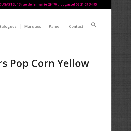
LOUGASTEL 13 rue de la mairie 29470 plougastel 02 21 09 34 95
talogues
Marques
Panier
Contact
ors Pop Corn Yellow