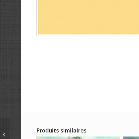
Produits similaires
JS5 – Jersey Solid
Colors Plgeon Gray