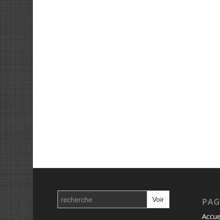
Search
for:
PAG
Accue