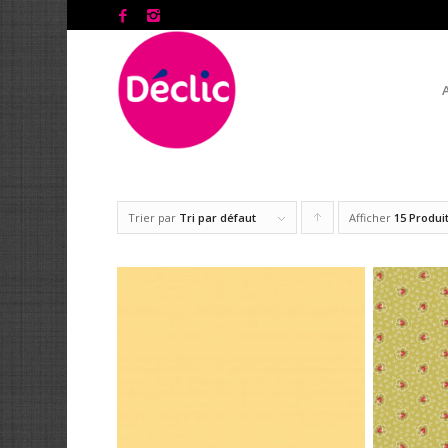
Trier par
Tri par défaut
Afficher
Cliquer
15 Produi
pour
trier
les
produits
en
ordre
ascendant