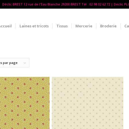
Déclic BREST 12 rue de l'Eau Blanche 29200 BREST Tél : 02 98 02 62 72 | Declic P
Accueil
Laines et tricots
Tissus
Mercerie
Broderie
Ca
ts par page