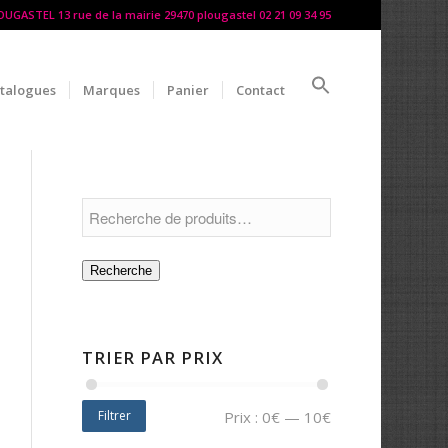
LOUGASTEL 13 rue de la mairie 29470 plougastel 02 21 09 34 95
talogues
Marques
Panier
Contact
Recherche
TRIER PAR PRIX
Filtrer
Prix :
0€
—
10€