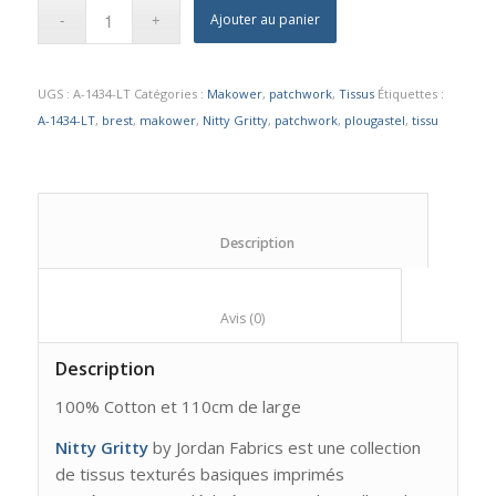
Ajouter au panier
UGS :
A-1434-LT
Catégories :
Makower
,
patchwork
,
Tissus
Étiquettes :
A-1434-LT
,
brest
,
makower
,
Nitty Gritty
,
patchwork
,
plougastel
,
tissu
						Description					
						Avis (0)					
Description
100% Cotton et 110cm de large
Nitty Gritty
by Jordan Fabrics est une collection
de tissus texturés basiques imprimés