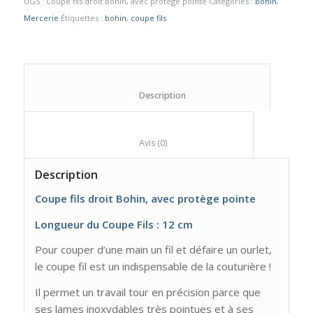
UGS :
Coupe fils droit Bohin, avec protège pointe
Catégories :
Bohin
,
Mercerie
Étiquettes :
bohin
,
coupe fils
						Description					
						Avis (0)					
Description
Coupe fils droit Bohin, avec protège pointe
Longueur du Coupe Fils : 12 cm
Pour couper d’une main un fil et défaire un ourlet,
le coupe fil est un indispensable de la couturière !
Il permet un travail tour en précision parce que
ses lames inoxydables très pointues et à ses