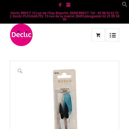
Déclic BREST 12 rue de l'Eau Blanche 29200 BREST Tél : 02 98 02 62 72
| Declic PLOUGASTEL 13 rue de la mairie 29470 plougastel 02 21 09 34
95