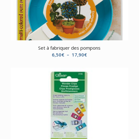
Set à fabriquer des pompons
Plage
6,50
€
–
17,90
€
de
prix :
6,50€
à
17,90€