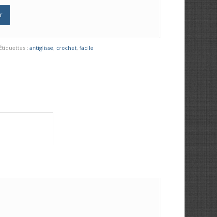
r
Étiquettes :
antiglisse
,
crochet
,
facile
	Informations complémentaires					