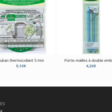
uban thermocollant 5 mm
Porte-mailles à double em
9,10
€
4,20
€
ES
il