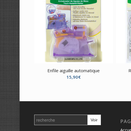
Enfile aiguille automatique
R
15,90
€
Search
for:
PAG
Accue