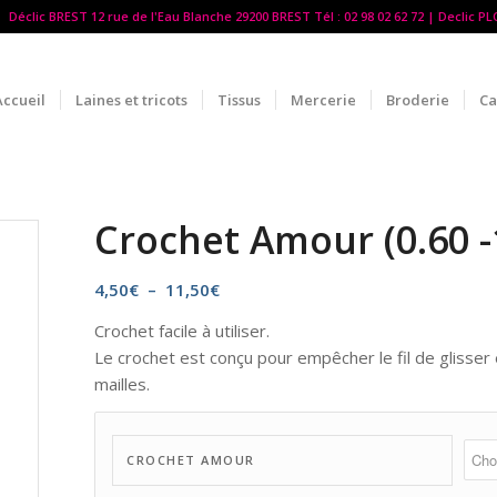
Déclic BREST 12 rue de l'Eau Blanche 29200 BREST Tél : 02 98 02 62 72 | Declic P
Accueil
Laines et tricots
Tissus
Mercerie
Broderie
Ca
Crochet Amour (0.60 
Plage
4,50
€
–
11,50
€
de
Crochet facile à utiliser.
prix :
Le crochet est conçu pour empêcher le fil de glisser 
4,50€
mailles.
à
11,50€
CROCHET AMOUR