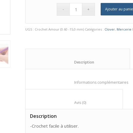
Ajouter au panie
UGS :
Crochet Amour (0.60 -15,0 mm)
Catégories :
Clover
,
Mercerie
						Description					
					
						Avis (0)					
Description
-Crochet facile à utiliser.