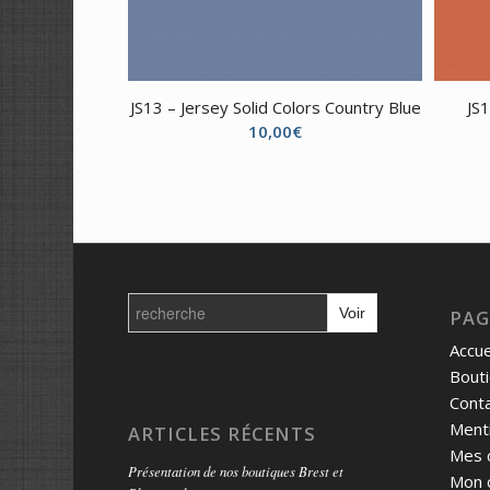
JS13 – Jersey Solid Colors Country Blue
JS1
10,00
€
Search
for:
PAG
Accue
Bout
Cont
Menti
ARTICLES RÉCENTS
Mes 
Présentation de nos boutiques Brest et
Mon 