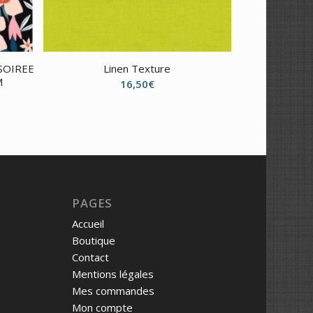
SOIREE
Linen Texture
M
16,50
€
PAGES
Accueil
Boutique
Contact
Mentions légales
Mes commandes
Mon compte