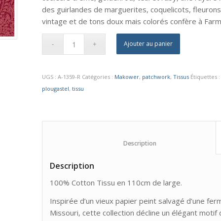
des guirlandes de marguerites, coquelicots, fleuron
vintage et de tons doux mais colorés confère à Far
Ajouter au panier
UGS :
A-1359-R
Catégories :
Makower
,
patchwork
,
Tissus
Étiquettes 
plougastel
,
tissu
						Description					
Description
100% Cotton Tissu en 110cm de large.
Inspirée d’un vieux papier peint salvagé d’une fer
Missouri, cette collection décline un élégant mot