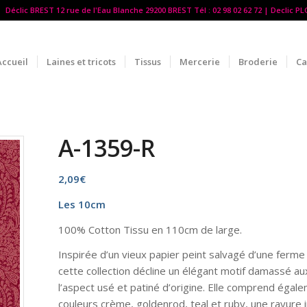
Déclic BREST 12 rue de l'Eau Blanche 29200 BREST Tél : 02 98 02 62 72 | Declic P
Accueil
Laines et tricots
Tissus
Mercerie
Broderie
Ca
A-1359-R
2,09
€
Les 10cm
100% Cotton Tissu en 110cm de large.
Inspirée d’un vieux papier peint salvagé d’une ferme 
cette collection décline un élégant motif damassé a
l’aspect usé et patiné d’origine. Elle comprend égal
couleurs crème, goldenrod, teal et ruby, une rayure 