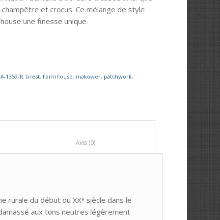
s champêtre et crocus. Ce mélange de style
mhouse une finesse unique.
:
A-1359-R
,
brest
,
Farmhouse
,
makower
,
patchwork
,
						Avis (0)					
me rurale du début du XXᵉ siècle dans le
if damassé aux tons neutres légèrement