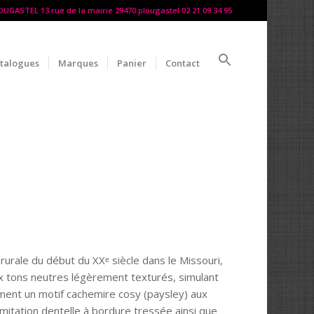
LOUGASTEL 13 rue de la mairie 29470 plougastel 02 21 09 34 95
talogues
Marques
Panier
Contact
rurale du début du XXᵉ siècle dans le Missouri,
ux tons neutres légèrement texturés, simulant
ement un motif cachemire cosy (paysley) aux
imitation dentelle à bordure tressée ainsi que