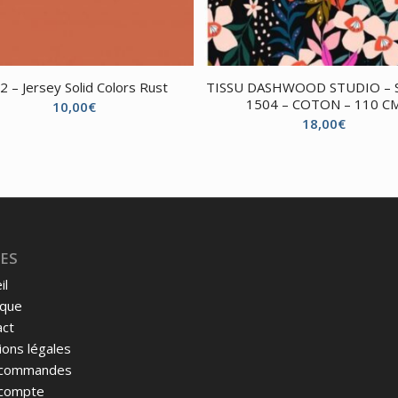
2 – Jersey Solid Colors Rust
TISSU DASHWOOD STUDIO – 
1504 – COTON – 110 C
10,00
€
18,00
€
ES
il
ique
act
ons légales
commandes
compte