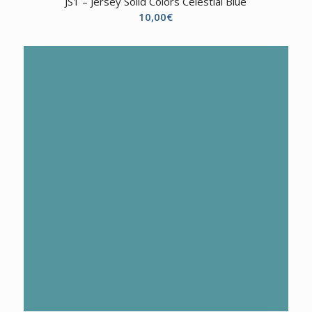
JS1 – Jersey Solid Colors Celestial Blue
10,00
€