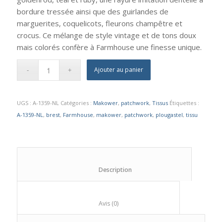
bordure tressée ainsi que des guirlandes de
marguerites, coquelicots, fleurons champêtre et
crocus. Ce mélange de style vintage et de tons doux
mais colorés confère à Farmhouse une finesse unique.
Ajouter au panier
UGS :
A-1359-NL
Catégories :
Makower
,
patchwork
,
Tissus
Étiquettes :
A-1359-NL
,
brest
,
Farmhouse
,
makower
,
patchwork
,
plougastel
,
tissu
						Description					
						Avis (0)					