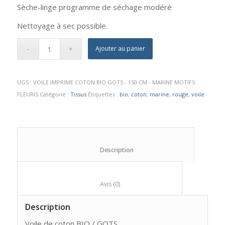
Sèche-linge programme de séchage modéré
Nettoyage à sec possible.
Ajouter au panier
UGS :
VOILE IMPRIME COTON BIO GOTS - 150 CM - MARINE MOTIFS
FLEURIS
Catégorie :
Tissus
Étiquettes :
bio
,
coton
,
marine
,
rouge
,
voile
						Description					
						Avis (0)					
Description
Voile de coton BIO / GOTS