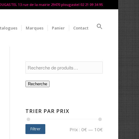
LOUGASTEL 13 rue de la mairie 29470 plougastel 02 21 09 34 95
talogues
Marques
Panier
Contact
Recherche
TRIER PAR PRIX
Filtrer
Prix :
0€
—
10€