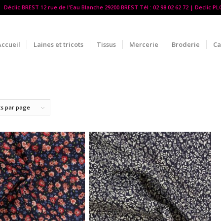
Déclic BREST 12 rue de l'Eau Blanche 29200 BREST Tél : 02 98 02 62 72 | Declic P
Accueil
Laines et tricots
Tissus
Mercerie
Broderie
Ca
ts par page