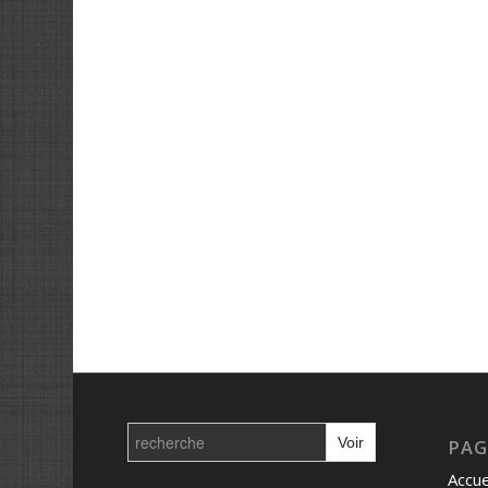
Search
for:
PAG
Accue