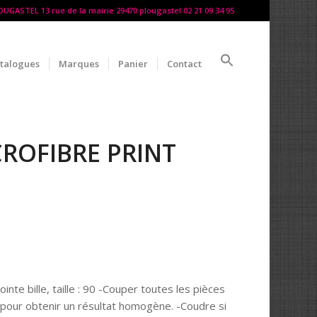
LOUGASTEL 13 rue de la mairie 29470 plougastel 02 21 09 34 95
talogues
Marques
Panier
Contact
CROFIBRE PRINT
ointe bille, taille : 90 -Couper toutes les pièces
pour obtenir un résultat homogène. -Coudre si