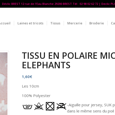
Déclic BREST 12 rue de l'Eau Blanche 29200 BREST Tél : 02 98 02 62 72 | Declic P
Accueil
Laines et tricots
Tissus
Mercerie
Broderie
Ca
TISSU EN POLAIRE MI
ELEPHANTS
1,60
€
Les 10cm
100% Polyester
-Aiguille pour jersey, SUK p
dans le même sens du poil 