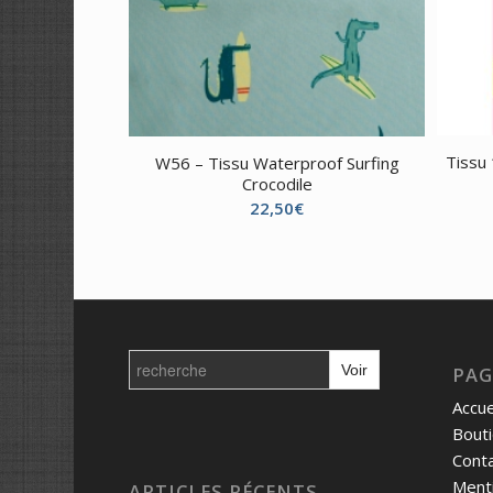
Tissu
W56 – Tissu Waterproof Surfing
Crocodile
22,50
€
Search
for:
PAG
Accue
Bout
Cont
Menti
ARTICLES RÉCENTS