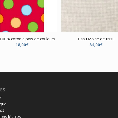
 100% coton a pois de couleurs
Tissu Moine de tissu
18,00
€
34,00
€
ES
il
ique
act
ons légales