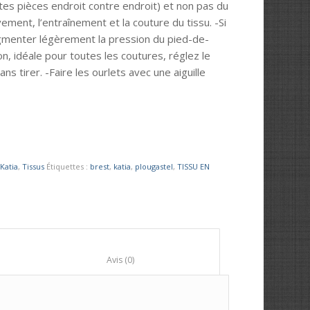
entes pièces endroit contre endroit) et non pas du
vement, l’entraînement et la couture du tissu. -Si
gmenter légèrement la pression du pied-de-
on, idéale pour toutes les coutures, réglez le
ans tirer. -Faire les ourlets avec une aiguille
:
Katia
,
Tissus
Étiquettes :
brest
,
katia
,
plougastel
,
TISSU EN
						Avis (0)					