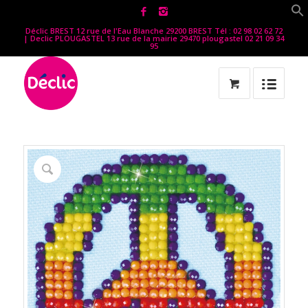
Déclic BREST 12 rue de l'Eau Blanche 29200 BREST Tél : 02 98 02 62 72
| Declic PLOUGASTEL 13 rue de la mairie 29470 plougastel 02 21 09 34
95