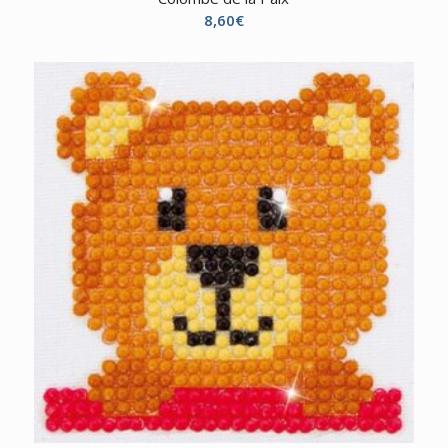
8,60
€