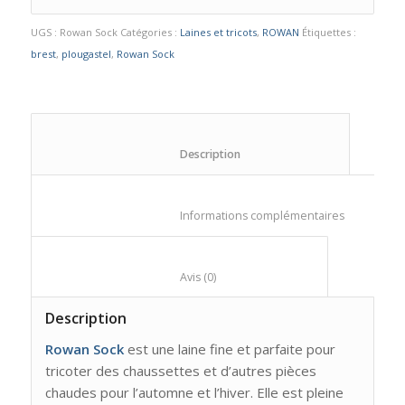
UGS :
Rowan Sock
Catégories :
Laines et tricots
,
ROWAN
Étiquettes :
brest
,
plougastel
,
Rowan Sock
						Description					
						Informations compl
						Avis (0)					
Description
Rowan Sock
est une laine fine et parfaite pour
tricoter des chaussettes et d’autres pièces
chaudes pour l’automne et l’hiver. Elle est pleine