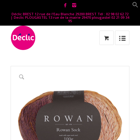
Déclic BREST 12 rue de l'Eau Blanche 29200 BREST Tél : 02 98 02 62 72
| Declic PLOUGASTEL 13 rue de la mairie 29470 plougastel 02 21 09 34
95