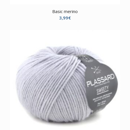
Basic merino
3,99
€