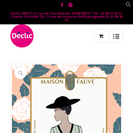
Déclic BREST 12 rue de l'Eau Blanche 29200 BREST Tél : 02 98 02 62 72
| Declic PLOUGASTEL 13 rue de la mairie 29470 plougastel 02 21 09 34
95