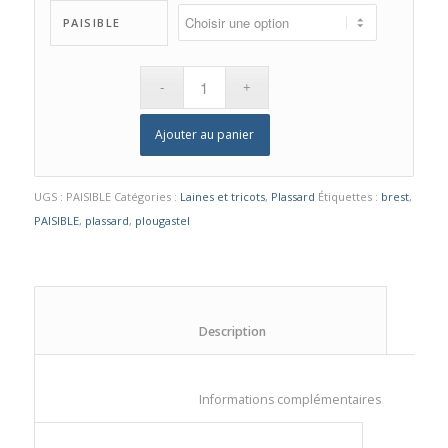
PAISIBLE
Ajouter au panier
UGS :
PAISIBLE
Catégories :
Laines et tricots
,
Plassard
Étiquettes :
brest
,
PAISIBLE
,
plassard
,
plougastel
						Description					
						Informations compl