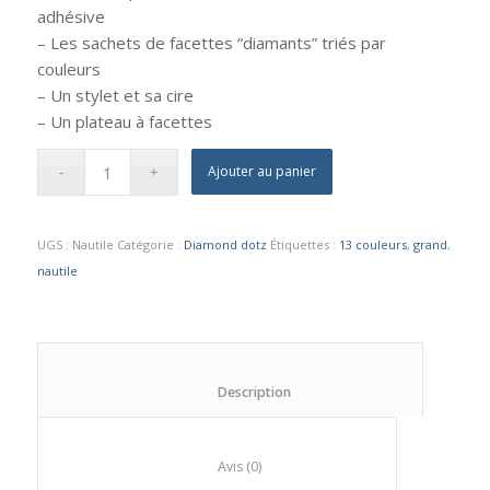
adhésive
– Les sachets de facettes “diamants” triés par
couleurs
– Un stylet et sa cire
– Un plateau à facettes
Ajouter au panier
UGS :
Nautile
Catégorie :
Diamond dotz
Étiquettes :
13 couleurs
,
grand
,
nautile
						Description					
						Avis (0)					