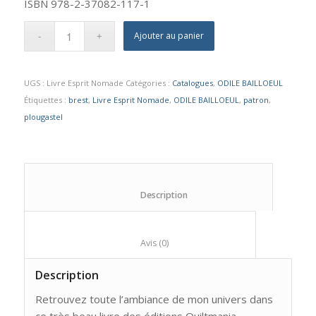
ISBN 978-2-37082-117-1
Ajouter au panier
UGS :
Livre Esprit Nomade
Catégories :
Catalogues
,
ODILE BAILLOEUL
Étiquettes :
brest
,
Livre Esprit Nomade
,
ODILE BAILLOEUL
,
patron
,
plougastel
						Description					
						Avis (0)					
Description
Retrouvez toute l’ambiance de mon univers dans
ce très beau livre des éditions Quiltmania