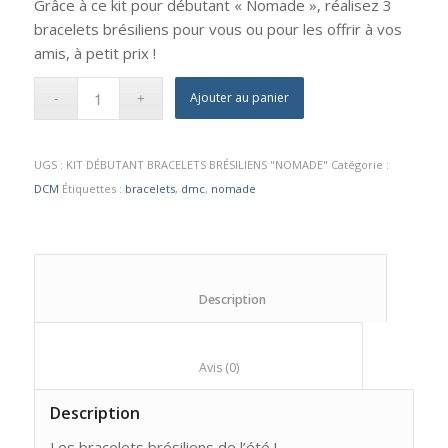
Grâce à ce kit pour débutant « Nomade », réalisez 3
bracelets brésiliens pour vous ou pour les offrir à vos
amis, à petit prix !
Ajouter au panier
UGS :
KIT DÉBUTANT BRACELETS BRÉSILIENS "NOMADE"
Catégorie :
DCM
Étiquettes :
bracelets
,
dmc
,
nomade
						Description					
						Avis (0)					
Description
Les bracelets brésiliens de l’été !