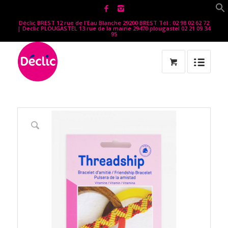
Déclic BREST 12 rue de l'Eau Blanche 29200 BREST Tél : 02 98 02 62 72
| Declic PLOUGASTEL 13 rue de la mairie 29470 plougastel 02 21 09 34
95