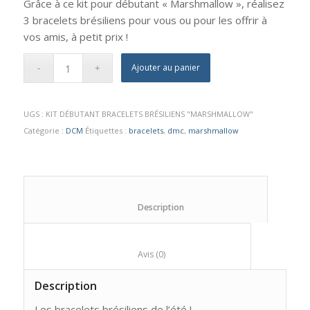
Grâce à ce kit pour débutant « Marshmallow », réalisez
3 bracelets brésiliens pour vous ou pour les offrir à
vos amis, à petit prix !
Ajouter au panier
UGS :
KIT DÉBUTANT BRACELETS BRÉSILIENS "MARSHMALLOW"
Catégorie :
DCM
Étiquettes :
bracelets
,
dmc
,
marshmallow
						Description					
						Avis (0)					
Description
Les bracelets brésiliens de l’été !