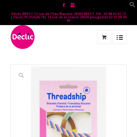
Déclic BREST 12 rue de l'Eau Blanche 29200 BREST Tél : 02 98 02 62 72
| Declic PLOUGASTEL 13 rue de la mairie 29470 plougastel 02 21 09 34
95