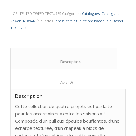
UGS :
FELTED TWEED TEXTURES
Catégories :
Catalogues
,
Catalogues
Rowan
,
ROWAN
Étiquettes :
brest
,
catalogue
,
felted tweed
,
plougastel
,
TEXTURES
						Description					
						Avis (0)					
Description
Cette collection de quatre projets est parfaite
pour les accessoires « entre les saisons » !
Composée d’un pull aux épaules bouffantes, d’une
écharpe texturée, d’un chapeau à blocs de
couleurs et d’un col Fair Isle, cette nouvelle