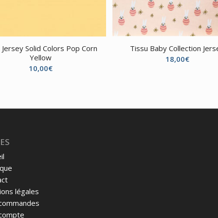
– Jersey Solid Colors Pop Corn
Tissu Baby Collection Jers
Yellow
18,00
€
10,00
€
ES
il
ique
act
ons légales
commandes
compte