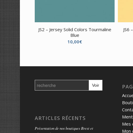
JS2 – Jersey Solid Colors Tourmaline
JS6 
Blue
10,00
€
Search
for:
PAG
Accue
Bout
Cont
Menti
ARTICLES RÉCENTS
Mes 
Présentation de nos boutiques Brest et
Mon 