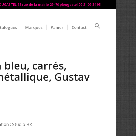
LOUGASTEL 13 rue de la mairie 29470 plougastel 02 21 09 34 95
talogues
Marques
Panier
Contact
bleu, carrés,
métallique, Gustav
tion : Studio RK