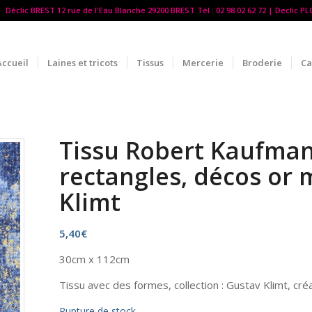
Déclic BREST 12 rue de l'Eau Blanche 29200 BREST Tél : 02 98 02 62 72 | Declic P
Accueil
Laines et tricots
Tissus
Mercerie
Broderie
Ca
Tissu Robert Kaufman 
rectangles, décos or 
Klimt
5,40
€
30cm x 112cm
Tissu avec des formes, collection : Gustav Klimt, créa
Rupture de stock