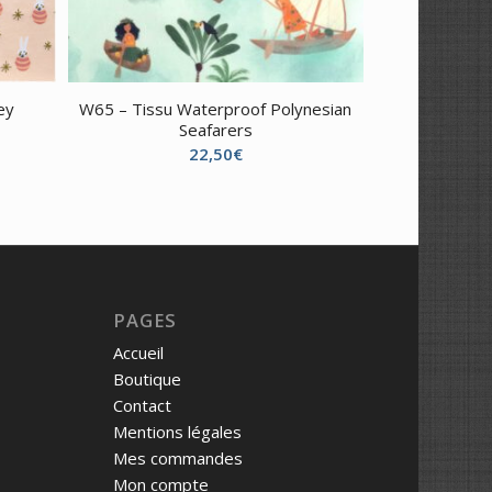
ey
W65 – Tissu Waterproof Polynesian
Seafarers
22,50
€
PAGES
Accueil
Boutique
Contact
Mentions légales
Mes commandes
Mon compte