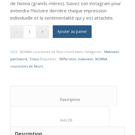
de Nonna (grands-mères). Suivez son instagram pour
entendre l’histoire derrière chaque impression
individuelle et la sentimentalité qui y est attachée.
Ajouter au panier
UGS :
NONNA couronnes de fleurs fond blanc
Catégories :
Makower
,
patchwork
,
Tissus
Étiquettes :
100%coton
,
makower
,
NONNA
couronnes de fleurs
						Description					
						Avis (0)					
Description