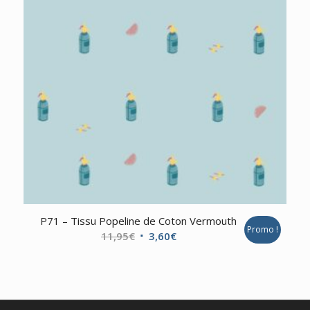
P71 – Tissu Popeline de Coton Vermouth
Promo !
Le
Le
11,95
€
3,60
€
prix
prix
initial
actuel
était :
est :
11,95€.
3,60€.