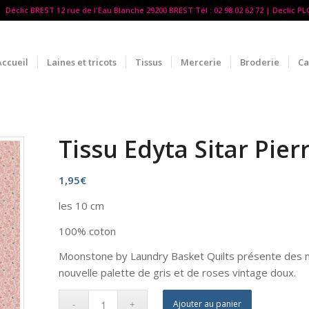
Déclic BREST 12 rue de l'Eau Blanche 29200 BREST Tél : 02 98 02 62 72 | Declic P
Accueil
Laines et tricots
Tissus
Mercerie
Broderie
Ca
Tissu Edyta Sitar Pie
1,95
€
les 10 cm
100% coton
Moonstone by Laundry Basket Quilts présente des mot
nouvelle palette de gris et de roses vintage doux.
Ajouter au panier