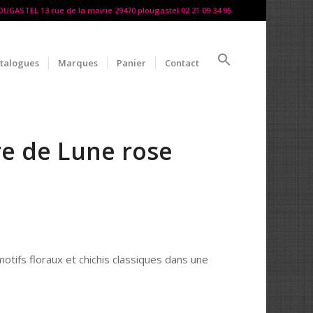
LOUGASTEL 13 rue de la mairie 29470 plougastel 02 21 09 34 95
talogues
Marques
Panier
Contact
rre de Lune rose
ifs floraux et chichis classiques dans une