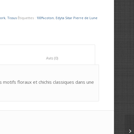
ork
,
Tissus
Étiquettes :
100%coton
,
Edyta Sitar Pierre de Lune
						Avis (0)					
motifs floraux et chichis classiques dans une