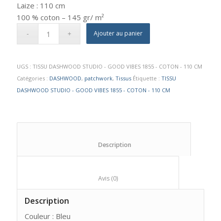
Laize : 110 cm
100 % coton – 145 gr/ m²
Ajouter au panier
UGS :
TISSU DASHWOOD STUDIO - GOOD VIBES 1855 - COTON - 110 CM
Catégories :
DASHWOOD
,
patchwork
,
Tissus
Étiquette :
TISSU
DASHWOOD STUDIO - GOOD VIBES 1855 - COTON - 110 CM
						Description					
						Avis (0)					
Description
Couleur : Bleu