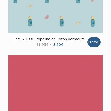
P71 – Tissu Popeline de Coton Vermouth
Promo !
Le
Le
11,95
€
3,60
€
prix
prix
initial
actuel
était :
est :
11,95€.
3,60€.