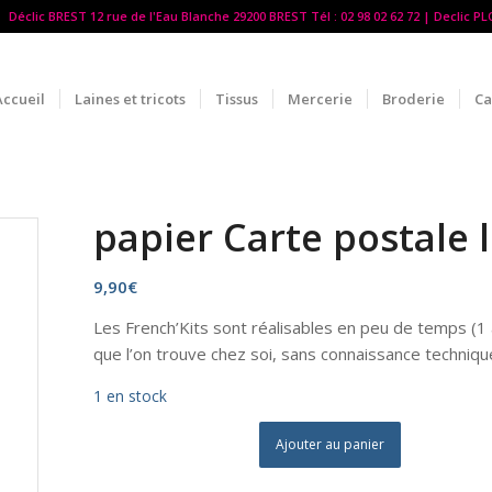
Déclic BREST 12 rue de l'Eau Blanche 29200 BREST Tél : 02 98 02 62 72 | Declic P
Accueil
Laines et tricots
Tissus
Mercerie
Broderie
Ca
papier Carte postale 
9,90
€
Les French’Kits sont réalisables en peu de temps (1
que l’on trouve chez soi, sans connaissance techniqu
1 en stock
Ajouter au panier