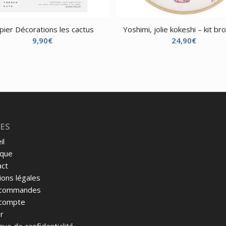
pier Décorations les cactus
Yoshimi, jolie kokeshi – kit br
9,90
€
24,90
€
ES
il
ique
act
ons légales
commandes
compte
r