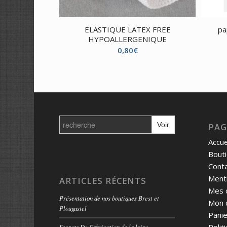
ELASTIQUE LATEX FREE
pa
HYPOALLERGENIQUE
0,80
€
Search
for:
PAG
Accue
Bout
Cont
Menti
ARTICLES RÉCENTS
Mes 
Présentation de nos boutiques Brest et
Mon 
Plougastel
Panie
Secrets De Fabrication de la laine