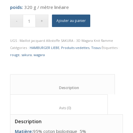
poids:
320 g / mètre linéaire
Ajouter au panier
UGS :
Maillot jacquard Albstoffe SAKURA - 3D Wagara Knit flamme
Catégories :
HAMBURGER LIEBE
,
Produits vedettes
,
Tissus
Étiquettes :
rouge
,
sakura
,
wagara
						Description					
						Avis (0)					
Description
Matière:
95% coton biologique 5%