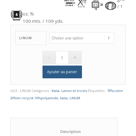
/ 1
oz. ¾
100 mts. / 109 yds.
LINUM
Ajouter au panier
UGS :
LINUM
Catégories :
Katia
,
Laines et tricots
Étiquettes :
70%coton
20%lin recyclé 10%polyamide
,
katia
,
LINUM
						Description					