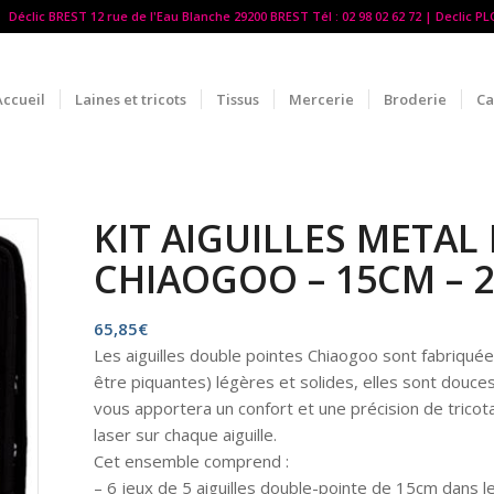
Déclic BREST 12 rue de l'Eau Blanche 29200 BREST Tél : 02 98 02 62 72 | Declic P
Accueil
Laines et tricots
Tissus
Mercerie
Broderie
Ca
KIT AIGUILLES METAL
CHIAOGOO – 15CM – 2
65,85
€
Les aiguilles double pointes Chiaogoo sont fabriquées
être piquantes) légères et solides, elles sont douces 
vous apportera un confort et une précision de tricota
laser sur chaque aiguille.
Cet ensemble comprend :
– 6 jeux de 5 aiguilles double-pointe de 15cm dans les