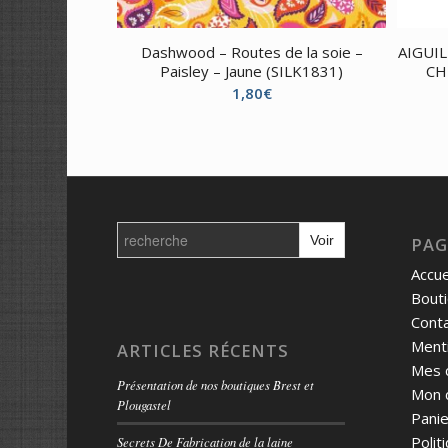
Dashwood – Routes de la soie –
AIGUIL
Paisley – Jaune (SILK1831)
CH
1,80
€
Search
for:
PAG
Accue
Bout
Cont
Menti
ARTICLES RÉCENTS
Mes 
Présentation de nos boutiques Brest et
Mon 
Plougastel
Panie
Polit
Secrets De Fabrication de la laine