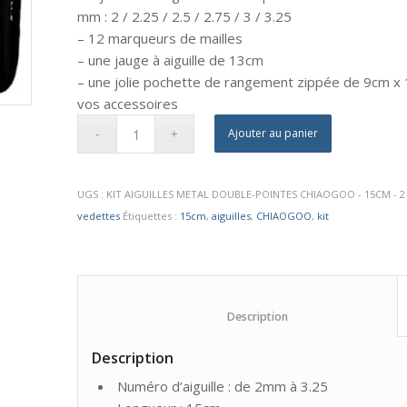
mm : 2 / 2.25 / 2.5 / 2.75 / 3 / 3.25
– 12 marqueurs de mailles
– une jauge à aiguille de 13cm
– une jolie pochette de rangement zippée de 9cm x 
vos accessoires
Ajouter au panier
UGS :
KIT AIGUILLES METAL DOUBLE-POINTES CHIAOGOO - 15CM - 2
vedettes
Étiquettes :
15cm
,
aiguilles
,
CHIAOGOO
,
kit
						Description					
Description
Numéro d’aiguille : de 2mm à 3.25