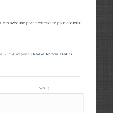
19cm avec une poche extérieure pour accueillir
 A 3.25 MM
Catégories :
ChiaoGoo
,
Mercerie
,
Produits
						Avis (0)					