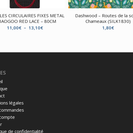
LES CIRCULAIRES FIXES METAL
Dashwood – Routes de la so
IAOGOO RED LACE – 80CM
Chameaux (SILK1830)
Plage
11,00
€
–
13,10
€
1,80
€
de
prix :
11,00€
à
13,10€
ES
il
ique
act
ons légales
commandes
compte
r
ique de confidentialité