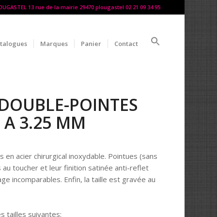
LOUGASTEL 13 rue de la mairie 29470 plougastel 02 21 09 34 95
talogues
Marques
Panier
Contact
 DOUBLE-POINTES
 A 3.25 MM
 en acier chirurgical inoxydable. Pointues (sans
au toucher et leur finition satinée anti-reflet
ge incomparables. Enfin, la taille est gravée au
 tailles suivantes: