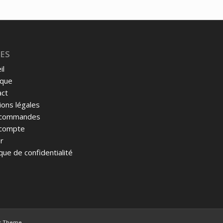
ES
il
ique
act
ons légales
commandes
compte
r
ique de confidentialité
ss Theme