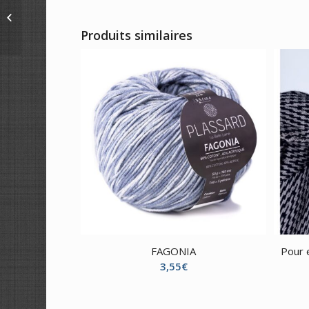
TISSU DASHWOOD
STUDIO – HOBBIES
1748
Produits similaires
FAGONIA
Pour 
3,55
€