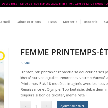
Déclic BREST 12 rue de l'Eau Blanche 29200 BREST Tél : 02 98 02 62 72 | Declic P
Accueil
Laines et tricots
Tissus
Mercerie
Broderie
Ca
FEMME PRINTEMPS-É
5,50
€
Bientôt, l’air printanier répandra sa douceur et ses j
liberté sur vos aiguilles. Nourrissez votre créativi
Printemps-Eté. 18 modèles imaginés avec les nouveaux
Renaissance et Olympie. Top fantaisie, débardeur, ma
toujours si bon de tricoter, même l’été !
Ajouter au panier