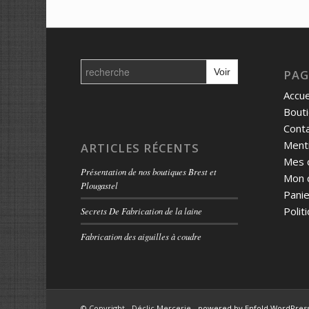
Search
for:
PAG
Accue
Bout
Cont
Menti
ARTICLES RÉCENTS
Mes 
Présentation de nos boutiques Brest et
Mon 
Plougastel
Panie
Polit
Secrets De Fabrication de la laine
Fabrication des aiguilles à coudre
© Copyright - Déclic Mercerie -
powered by Enfold WordPre