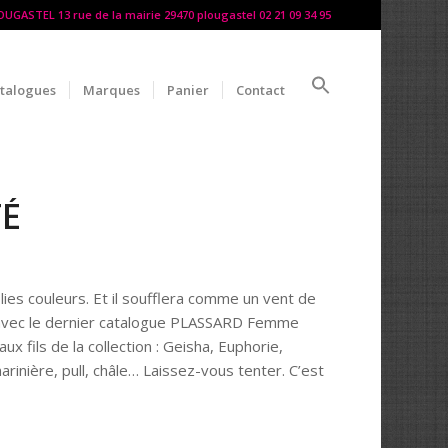
LOUGASTEL 13 rue de la mairie 29470 plougastel 02 21 09 34 95
talogues
Marques
Panier
Contact
TÉ
olies couleurs. Et il soufflera comme un vent de
té avec le dernier catalogue PLASSARD Femme
 fils de la collection : Geisha, Euphorie,
rinière, pull, châle… Laissez-vous tenter. C’est