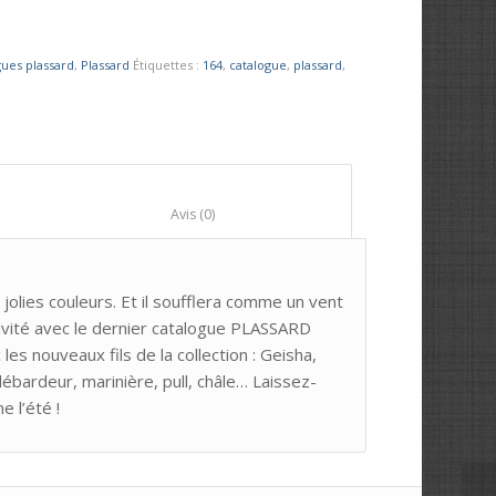
gues plassard
,
Plassard
Étiquettes :
164
,
catalogue
,
plassard
,
						Avis (0)					
 jolies couleurs. Et il soufflera comme un vent
ativité avec le dernier catalogue PLASSARD
 nouveaux fils de la collection : Geisha,
ébardeur, marinière, pull, châle… Laissez-
e l’été !