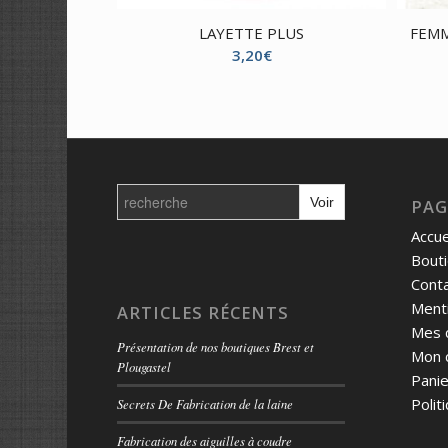
LAYETTE PLUS
FEMM
3,20
€
Search
for:
PAG
Accue
Bout
Cont
Menti
ARTICLES RÉCENTS
Mes 
Présentation de nos boutiques Brest et
Mon 
Plougastel
Panie
Polit
Secrets De Fabrication de la laine
Fabrication des aiguilles à coudre