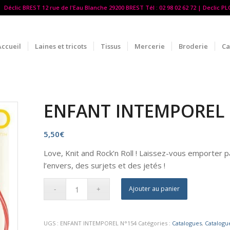
Déclic BREST 12 rue de l'Eau Blanche 29200 BREST Tél : 02 98 02 62 72 | Declic P
Accueil
Laines et tricots
Tissus
Mercerie
Broderie
Ca
ENFANT INTEMPOREL 
5,50
€
Love, Knit and Rock’n Roll ! Laissez-vous emporter pa
l’envers, des surjets et des jetés !
Ajouter au panier
UGS :
ENFANT INTEMPOREL N°154
Catégories :
Catalogues
,
Catalogu