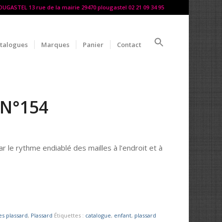
LOUGASTEL 13 rue de la mairie 29470 plougastel 02 21 09 34 95
talogues
Marques
Panier
Contact
N°154
r le rythme endiablé des mailles à l’endroit et à
es plassard
,
Plassard
Étiquettes :
catalogue
,
enfant
,
plassard