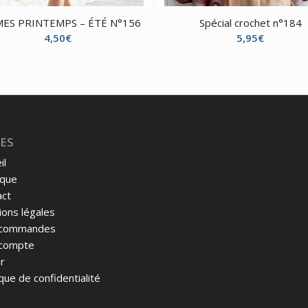
ES PRINTEMPS – ÉTÉ N°156
Spécial crochet n°184
4,50
€
5,95
€
ES
il
ique
act
ons légales
commandes
compte
r
ique de confidentialité