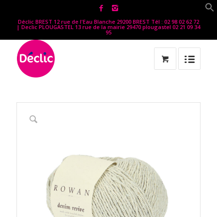
Déclic BREST 12 rue de l'Eau Blanche 29200 BREST Tél : 02 98 02 62 72
| Declic PLOUGASTEL 13 rue de la mairie 29470 plougastel 02 21 09 34
95