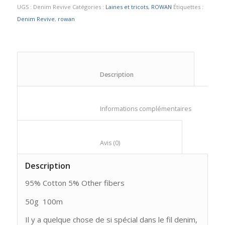
UGS :
Denim Revive
Catégories :
Laines et tricots
,
ROWAN
Étiquettes :
Denim Revive
,
rowan
						Description					
						Informations compl
						Avis (0)					
Description
95% Cotton
5% Other fibers
50g
100m
Il y a quelque chose de si spécial dans le fil denim,