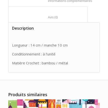
						Informations compl
						Avis (0)					
Description
Longueur : 14 cm / manche 10 cm
Conditionnement : à l’unité
Matière Crochet : bambou / métal
Produits similaires