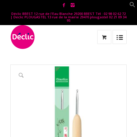
Déclic BREST 12 rue de l'Eau Blanche 29200 BREST Tél : 02 98 02 62 72
| Declic PLOUGASTEL 13 rue de la mairie 29470 plougastel 02 21 09 34
95