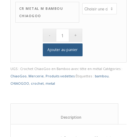
CR METAL M BAMBOU
CHIAOGOO
Ajouter au panier
UGS :
Crochet ChiaoGoo en Bamboo avec tête en métal
Catégories :
ChiaoGoo
,
Mercerie
,
Produits vedettes
Étiquettes :
bambou
,
CHIAOGOO
,
crochet
,
metal
						Description					