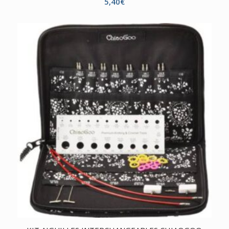
5,40
€