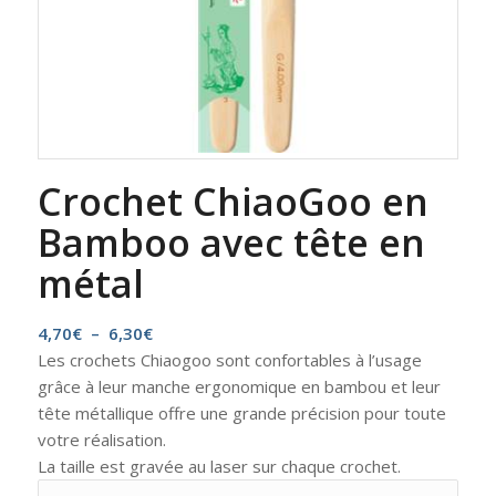
Crochet ChiaoGoo en
Bamboo avec tête en
métal
Plage
4,70
€
–
6,30
€
de
Les crochets Chiaogoo sont confortables à l’usage
prix :
grâce à leur manche ergonomique en bambou et leur
4,70€
tête métallique offre une grande précision pour toute
à
votre réalisation.
6,30€
La taille est gravée au laser sur chaque crochet.