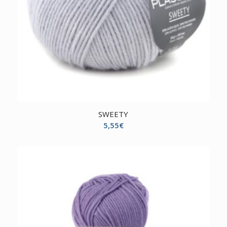
SWEETY
5,55
€