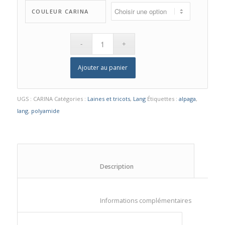
COULEUR CARINA
Ajouter au panier
UGS :
CARINA
Catégories :
Laines et tricots
,
Lang
Étiquettes :
alpaga
,
lang
,
polyamide
						Description					
						Informations compl