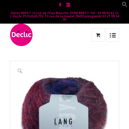
Déclic BREST 12 rue de l'Eau Blanche 29200 BREST Tél : 02 98 02 62 72
| Declic PLOUGASTEL 13 rue de la mairie 29470 plougastel 02 21 09 34
95