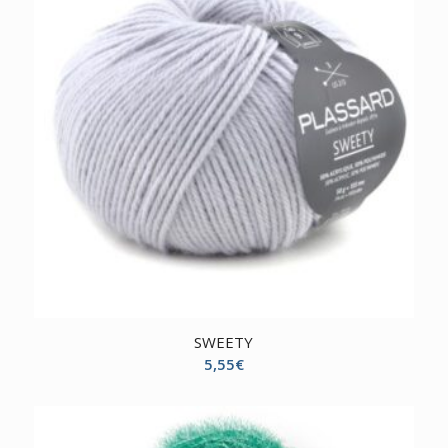
SWEETY
5,55
€