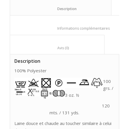
						Description					
						Informations compl
						Avis (0)					
Description
100% Polyester
100
grs. /
3 oz. ½
120
mts. / 131 yds.
Laine douce et chaude au toucher similaire à celui