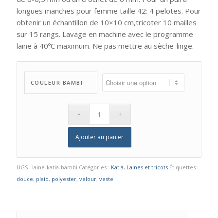
longues manches pour femme taille 42: 4 pelotes. Pour
obtenir un échantillon de 10×10 cm,tricoter 10 mailles
sur 15 rangs. Lavage en machine avec le programme
laine à 40ºC maximum. Ne pas mettre au sèche-linge.
COULEUR BAMBI
Ajouter au panier
UGS :
laine-katia-bambi
Catégories :
Katia
,
Laines et tricots
Étiquettes :
douce
,
plaid
,
polyester
,
velour
,
veste