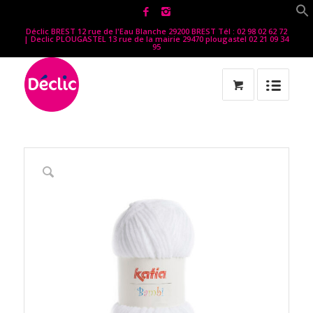
Déclic BREST 12 rue de l'Eau Blanche 29200 BREST Tél : 02 98 02 62 72
| Declic PLOUGASTEL 13 rue de la mairie 29470 plougastel 02 21 09 34
95