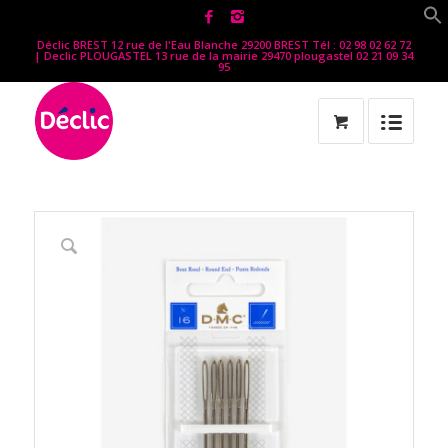
Déclic BREST 12 rue de l'Eau Blanche 29200 BREST Tél : 02 98 02 62 72
| Declic PLOUGASTEL 13 rue de la mairie 29470 plougastel 02 21 09 34
95