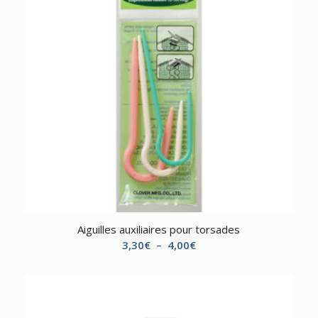
Aiguilles auxiliaires pour torsades
Plage
3,30
€
–
4,00
€
de
prix :
3,30€
à