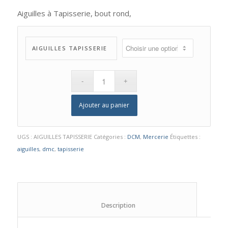
Aiguilles à Tapisserie, bout rond,
AIGUILLES TAPISSERIE
Ajouter au panier
UGS :
AIGUILLES TAPISSERIE
Catégories :
DCM
,
Mercerie
Étiquettes :
aiguilles
,
dmc
,
tapisserie
						Description					