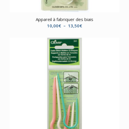
Appareil à fabriquer des biais
Plage
10,00
€
–
13,50
€
de
prix :
10,00€
à
13,50€