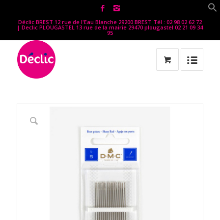
Déclic BREST 12 rue de l'Eau Blanche 29200 BREST Tél : 02 98 02 62 72
| Declic PLOUGASTEL 13 rue de la mairie 29470 plougastel 02 21 09 34
95