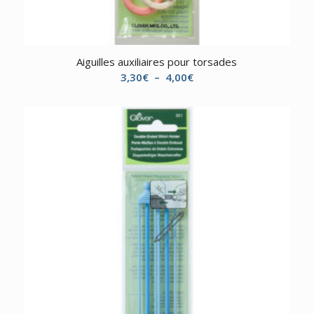
Aiguilles auxiliaires pour torsades
Plage
3,30
€
–
4,00
€
de
prix :
3,30€
à
4,00€